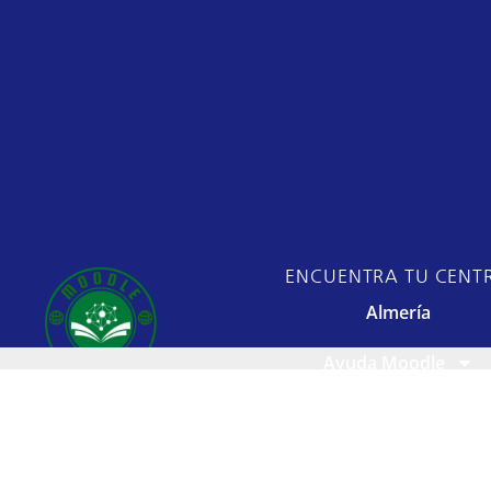
ENCUENTRA TU CENT
Almería
Ayuda Moodle
Moodle Centro,
Cádiz
acercando la
educación en
Córdoba
andalucía.