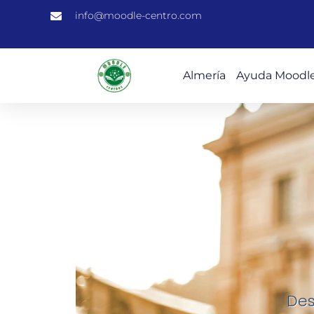
info@moodle-centro.com
Almería
Ayuda Moodl
Des