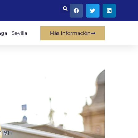
aga
Sevilla
Más Información
r en