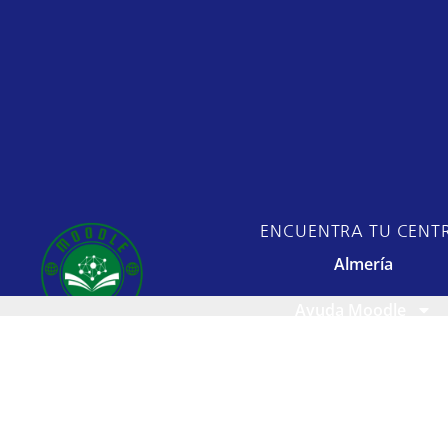
ENCUENTRA TU CENT
Almería
Ayuda Moodle
Moodle Centro,
Cádiz
acercando la
educación en
Córdoba
andalucía.